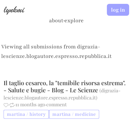
lynkmi
log in
about
·
explore
Viewing all submissions from
digrazia-
lescienze.blogautore.espresso.repubblica.it
Il taglio cesareo, la "temibile risorsa estrema".
- Salute e bugie - Blog - Le Scienze
(
digrazia-
lescienze.blogautore.espresso.repubblica.it
)
·
·
11 months ago
·
comment
martina / history
martina / medicine